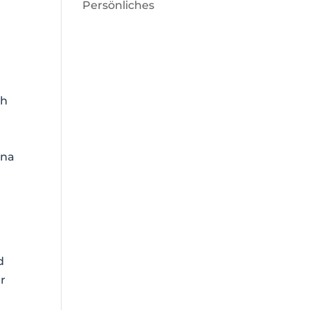
Persönliches
ch
ona
d
er