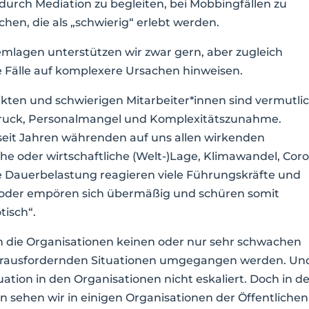
 durch Mediation zu begleiten, bei Mobbingfällen zu
hen, die als „schwierig“ erlebt werden.
emlagen unterstützen wir zwar gern, aber zugleich
e Fälle auf komplexere Ursachen hinweisen.
kten und schwierigen Mitarbeiter*innen sind vermutli
druck, Personalmangel und Komplexitätszunahme.
 seit Jahren währenden auf uns allen wirkenden
sche oder wirtschaftliche (Welt-)Lage, Klimawandel, Cor
ge Dauerbelastung reagieren viele Führungskräfte und
t oder empören sich übermäßig und schüren somit
tisch“.
en die Organisationen keinen oder nur sehr schwachen
herausfordernden Situationen umgegangen werden. Un
uation in den Organisationen nicht eskaliert. Doch in d
en sehen wir in einigen Organisationen der Öffentlichen